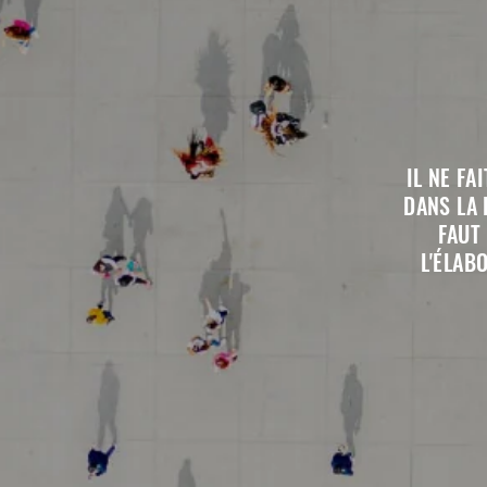
IL NE F
DANS LA 
FAUT
L'ÉLAB