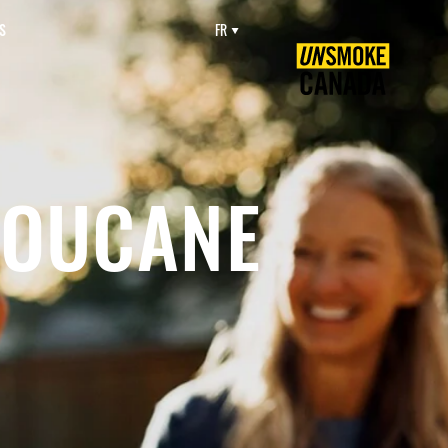
S
FR
BOUCANE