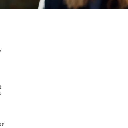
e
s
t
s
es