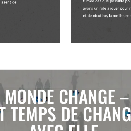
fumée dès que possible pou
sissent de
avons un rôle à jouer pour 
et de nicotine, la meilleur
E MONDE CHANGE – 
T TEMPS DE CHAN
AVEC ELLE.