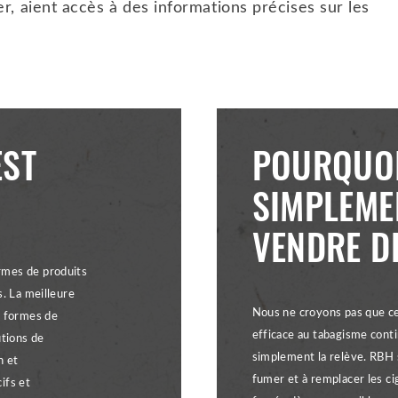
r, aient accès à des informations précises sur les
EST
POURQUOI
SIMPLEME
VENDRE D
rmes de produits
s. La meilleure
Nous ne croyons pas que ces
s formes de
efficace au tabagisme conti
utions de
simplement la relève. RBH 
n et
fumer et à remplacer les c
ifs et