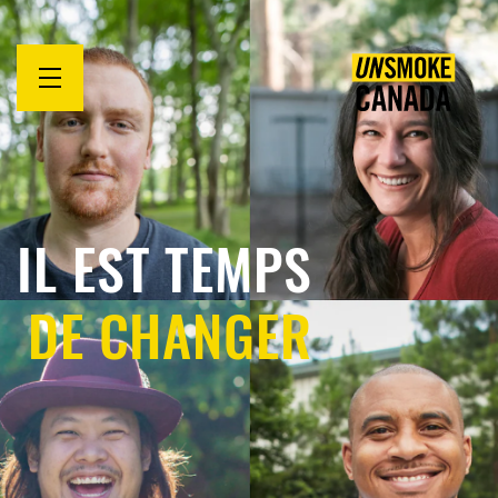
Open
menu
IL EST TEMPS
DE CHANGER