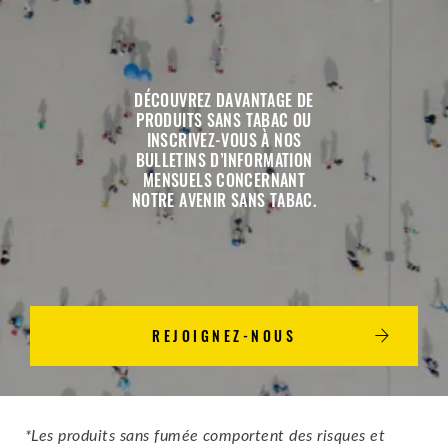
DÉCOUVREZ DAVANTAGE DE
PRODUITS SANS TABAC OU
INSCRIVEZ-VOUS À NOS
BULLETINS D’INFORMATION
MENSUELS CONCERNANT
NOTRE AVENIR SANS TABAC.
REJOIGNEZ-NOUS
*Les produits sans fumée comportent des risques et