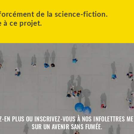
forcément de la science-fiction.
à ce projet.
-EN PLUS OU INSCRIVEZ-VOUS À NOS INFOLETTRES M
SUR UN AVENIR SANS FUMÉE.