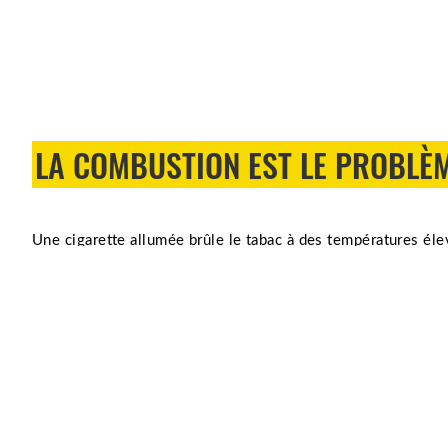
LA COMBUSTION EST LE PROBLÈ
Une cigarette allumée brûle le tabac à des températures éle
produit de la fumée. Cette fumée contient des niveaux élev
chimiques nocifs.