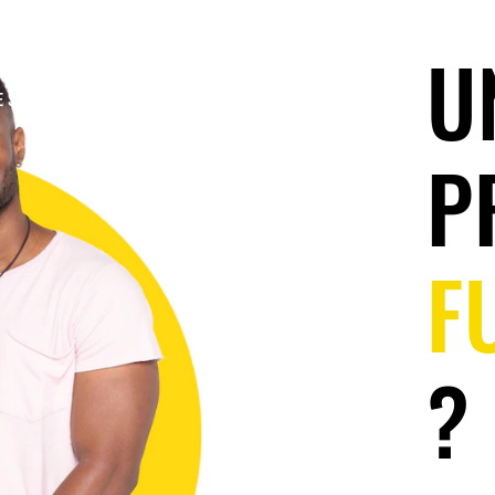
ANE 2035
CESSER DE FUMER
ALTERNATIVE
U
ES DÉPANNEURS COMPTENT
P
F
?