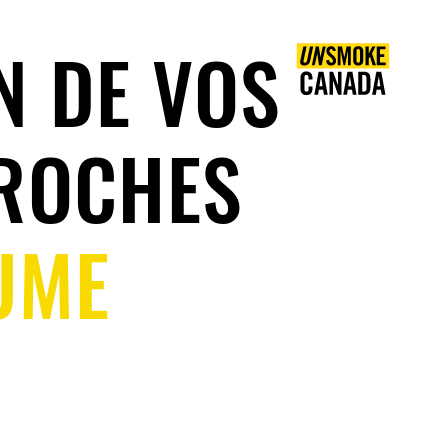
S
FR
N DE VOS
ROCHES
UME