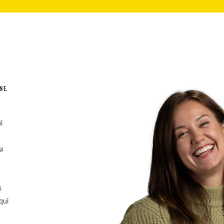
NE.
i
u
s
qui