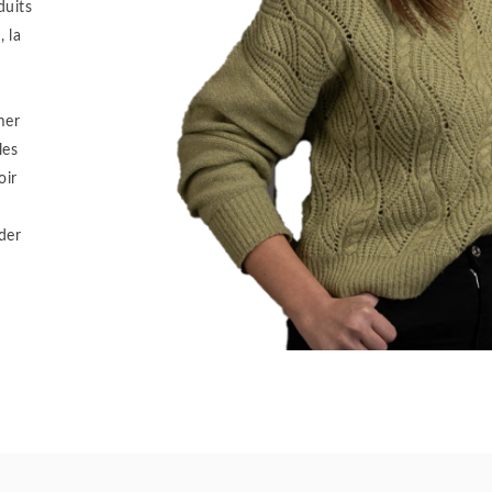
duits
 la
mer
les
oir
der