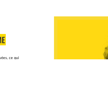
ME
vées, ce qui
és de produits